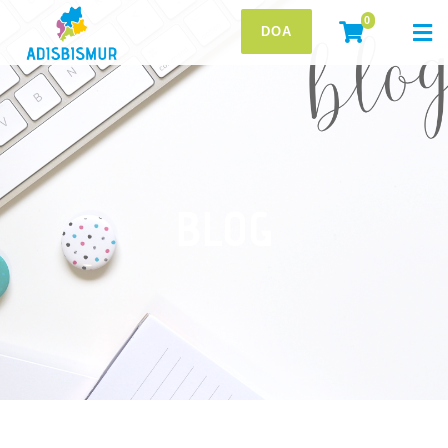
0
DOA
BLOG