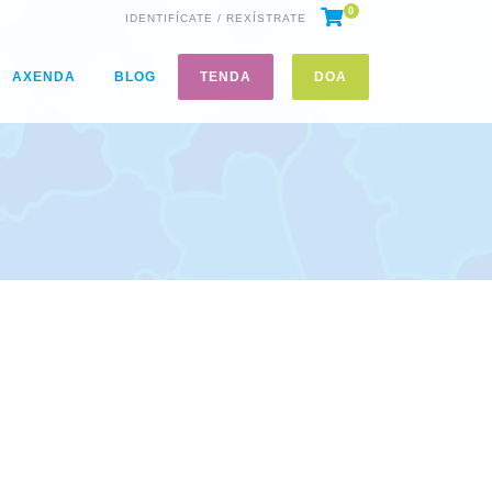
0
IDENTIFÍCATE / REXÍSTRATE
AXENDA
BLOG
TENDA
DOA