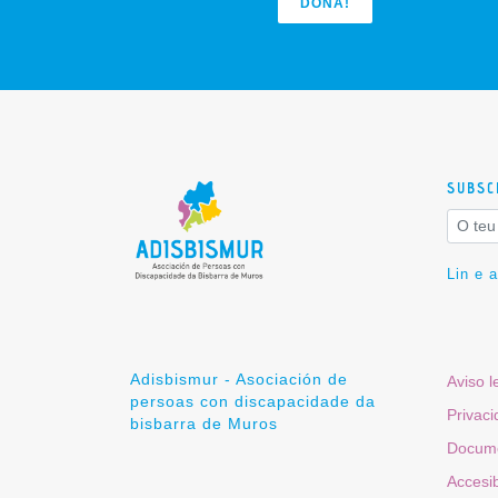
DONA!
SUBSC
Lin e 
Adisbismur - Asociación de
Aviso l
persoas con discapacidade da
Privac
bisbarra de Muros
Docume
Accesib