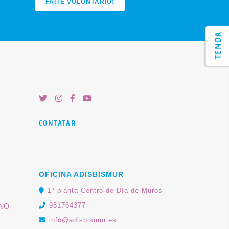
FAITE VOLUNTARIO!
TENDA
CONTATAR
OFICINA ADISBISMUR
1ª planta Centro de Día de Muros
981764377
RNO
info@adisbismur.es