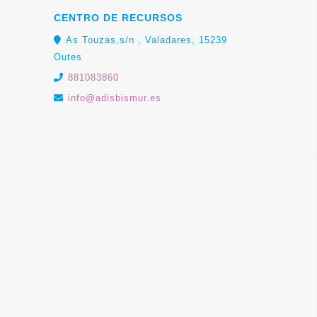
CENTRO DE RECURSOS
As Touzas,s/n , Valadares, 15239
Outes
881083860
info@adisbismur.es