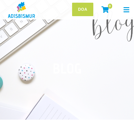
0
DOA
BLOG