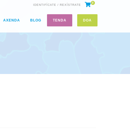
0
IDENTIFÍCATE / REXÍSTRATE
AXENDA
BLOG
TENDA
DOA