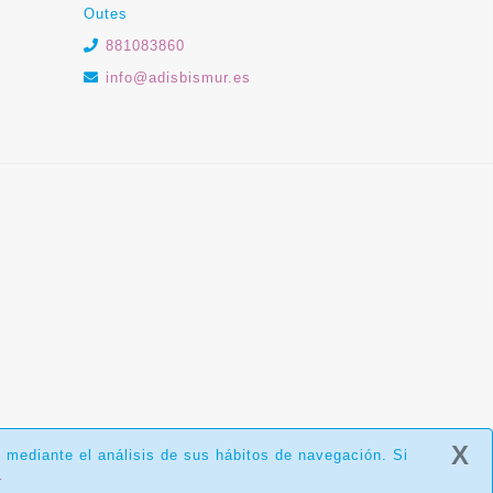
Outes
881083860
info@adisbismur.es
X
s mediante el análisis de sus hábitos de navegación. Si
r