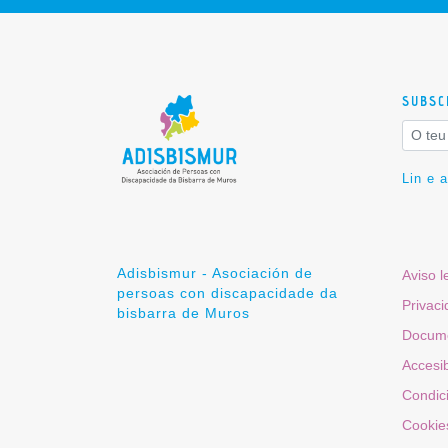
SUBSC
Lin e 
Adisbismur - Asociación de
Aviso l
persoas con discapacidade da
Privac
bisbarra de Muros
Docume
Accesib
Condic
Cookie