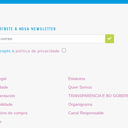
RÍBETE Á NOSA NEWSLETTER
acepto a
política de privacidade
egal
Estatutos
idade
Quen Somos
ntación
TRANSPARENCIA E BO GOBE
ilidade
Organigrama
ións de compra
Canal Responsable
s