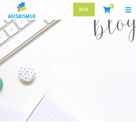
0
DOA
BLOG